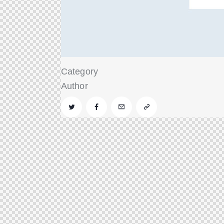
Category
Author