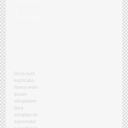
Brandin
g
Concep
t
Dicta sunt
explicabo.
Nemo enim
ipsam
voluptatem
quia
voluptas sit
aspernatur