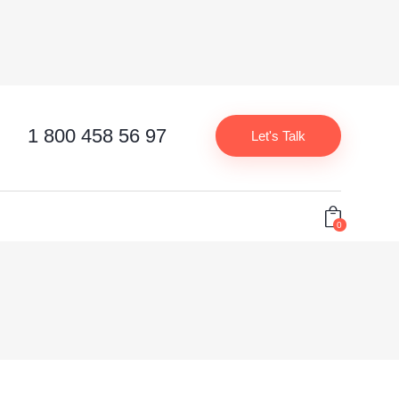
1 800 458 56 97
Let's Talk
0